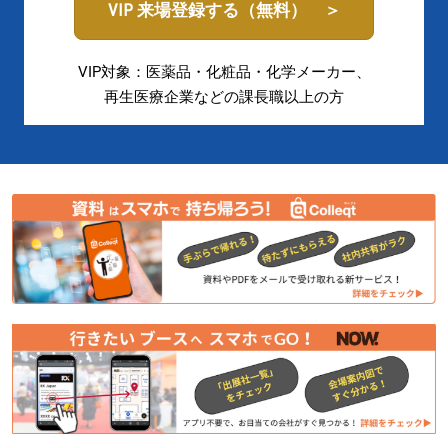
阪
VIP 来場登録する（無料） ＞
／
VIP対象：医薬品・化粧品・化学メーカー、
再生医療企業などの課長職以上の方
再
生
医
療
EXPO