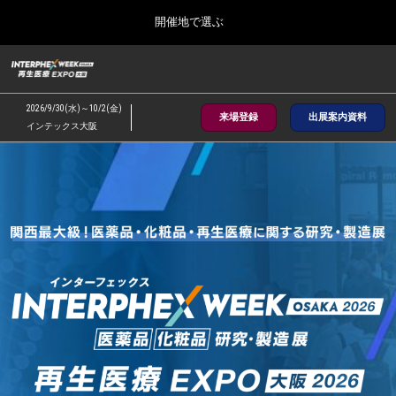
Press
ス
開催地で選ぶ
Escape
キ
to
ッ
close
総合TOP
グ
プ
the
ロ
2026年09月30日
し
ー
menu.
インテックス大阪/INTEX Osaka, Japan
2026/9/30(水)～10/2(金)
バ
来場登録
出展案内資料
て
インテックス大阪
ル
進
ナ
イ
【2026年9月】大阪展
ビ
む
2026年09月30日
ゲ
インテックス大阪/INTEX Osaka, Japan
ー
ン
シ
ョ
【2027年6月】東京展
ン
2027年06月30日
を
タ
東京ビッグサイト/Tokyo Big Sight
折
り
た
全国ローカル
た
ー
む