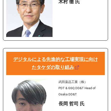
木村 徹 氏
デジタルによる先進的な工場実現に向け
たタケダの取り組み
武田薬品工業（株）
PDT & GSQ DD&T Head of
Osaka DD&T
長岡 哲司 氏