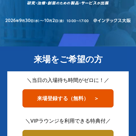
フ
ェ
ッ
ク
来場をご希望の方
ス
＼当日の入場待ち時間がゼロに！／
Week
来場登録する（無料） ＞
大
＼VIPラウンジを利用できる特典付／