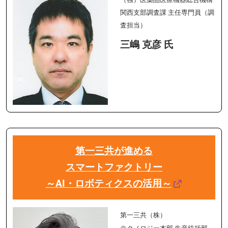
関西支部調査課 主任専門員（調
査担当）
三嶋 克彦 氏
第一三共が進める
スマートファクトリー
～AI・ロボティクスの活用～
第一三共（株）