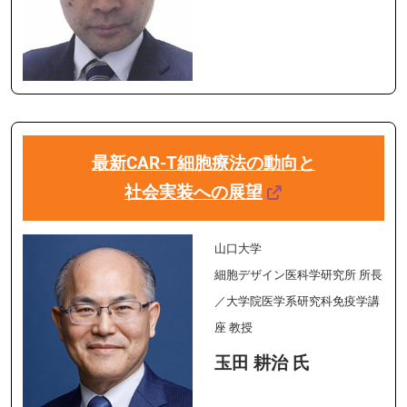
最新CAR-T細胞療法の動向と
社会実装への展望
山口大学
細胞デザイン医科学研究所 所長
／大学院医学系研究科免疫学講
座 教授
玉田 耕治 氏