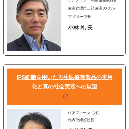
テクノロジー本部 生産統括部
生産管理第二部
生産DXグルー
プ グループ長
小林 礼 氏
iPS細胞を用いた再生医療等製品の実用
化と真の社会実装への展望
住友ファーマ（株）
代表取締役社長