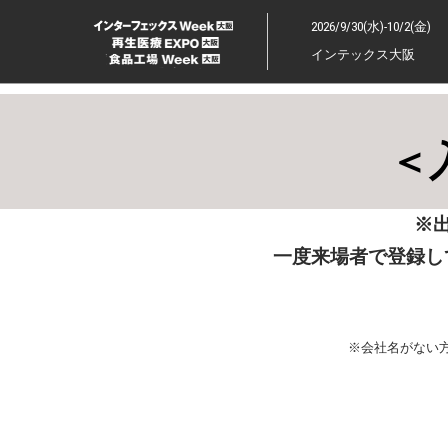
ス
2026/9/30(水)-10/2(金)
キ
インテックス大阪
ッ
プ
し
て
＜
進
む
※
一度来場者で登録し
※会社名がない