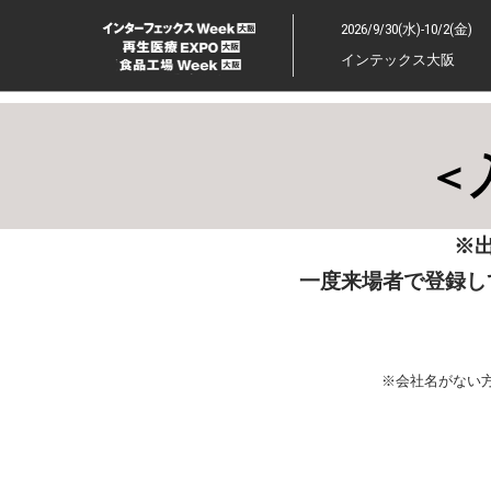
ス
2026/9/30(水)-10/2(金)
キ
インテックス大阪
ッ
プ
し
て
＜
進
む
※
一度来場者で登録し
※会社名がない