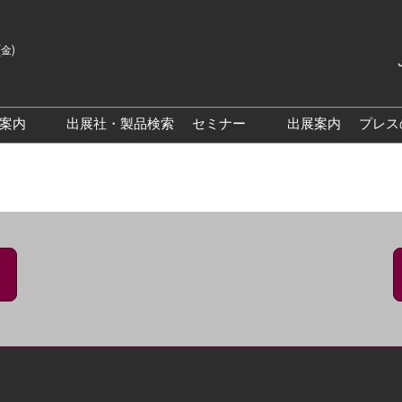
(金)
Japanes
English
場案内
出展社・製品検索
セミナー
出展案内
プレス
Korean
来場案内TOP
基調・特別講演
クス大阪
交通アクセス
医薬品 製造・品質管理DX /
研究DXフォーラム
PO 大阪
来場に関するFAQ
出展社によるセミナー/フォ
PO大阪
展示会・セミナー参加ポリ
ーラム
シー
大阪
展示会はじめてガイド
展示会の過ごし方