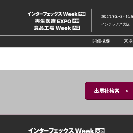
ス
キ
2026/9/30(水)～10/2
ッ
インテックス大阪
プ
し
て
開催概要
来
進
展示会概要TOP
む
インターフェッ
ファーマラボEX
ファーマDX EX
出展社検索 ＞
再生医療EXPO 