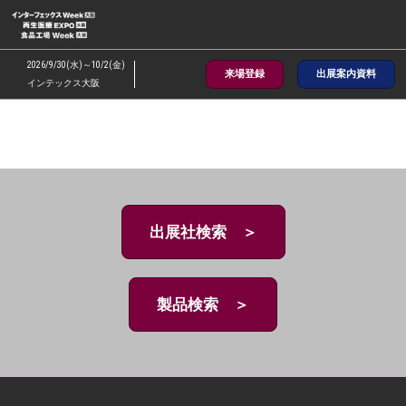
ス
キ
ッ
2026/9/30(水)～10/2(金)
来場登録
出展案内資料
プ
インテックス大阪
し
て
進
む
出展社検索 ＞
製品検索 ＞