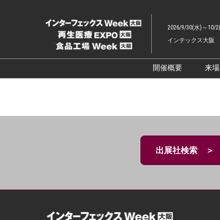
ス
キ
2026/9/30(水)～10/2
ッ
インテックス大阪
プ
し
て
開催概要
来
進
展示会概要TOP
む
インターフェッ
ファーマラボEX
ファーマDX EX
出展社検索 ＞
再生医療EXPO 