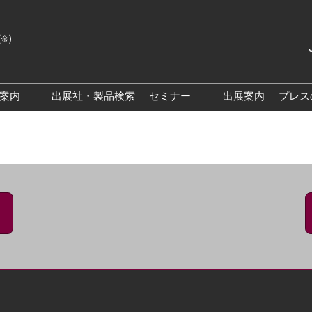
(金)
Japanes
English
場案内
出展社・製品検索
セミナー
出展案内
プレス
Korean
来場案内TOP
基調・特別講演
クス大阪
交通アクセス
医薬品 製造・品質管理DX /
研究DXフォーラム
PO 大阪
来場に関するFAQ
出展社によるセミナー/フォ
PO大阪
展示会・セミナー参加ポリ
ーラム
シー
大阪
展示会はじめてガイド
展示会の過ごし方