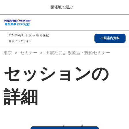
Press
ス
開催地で選ぶ
Escape
キ
to
ッ
close
総合TOP
グ
プ
the
ロ
2026年09月30日
し
ー
menu.
インテックス大阪/INTEX Osaka, Japan
2027年6月30日(水)～7月2日(金)
バ
出展案内資料
て
東京ビッグサイト
ル
進
ナ
【2026年9月】大阪展
東京
セミナー
出展社による製品・技術セミナー
ビ
む
2026年09月30日
ゲ
インテックス大阪/INTEX Osaka, Japan
ー
セッションの
シ
ョ
【2027年6月】東京展
ン
2027年06月30日
を
東京ビッグサイト/Tokyo Big Sight
折
詳細
り
た
全国ローカル
た
む