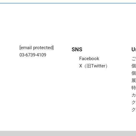
[email protected]
SNS
U
03-6739-4109
Facebook
X（旧Twitter）