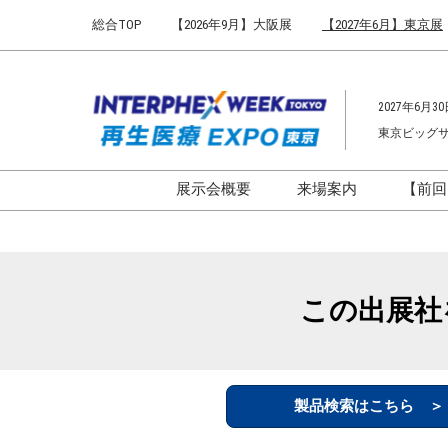
Press
ス
総合TOP
【2026年9月】大阪展
【2027年6月】東京展
Escape
キ
to
ッ
close
プ
the
2027年6月30
し
menu.
東京ビッグ
て
進
む
展示会概要
来場案内
【前回
開催概要
来場案内TOP
インターフェックス ジャパ
会場までのアクセ
ン
来場に関するFAQ
この出展社
インファーマ ジャパン
展示会はじめてガ
バイオ医薬EXPO
展示会・セミナー
ファーマラボEXPO 東京
シー
製品検索はこちら 
ファーマDX EXPO 東京