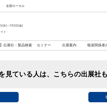
全国ローカル
日(水)～7月2日(金)
サイト
】出展社・製品検索
セミナー
出展案内
報道関係者
セミナープログラム一覧
出展のご案内
ス
出展社による製品・技術セ
出展資料（無料）
ミナー
を見ている人は、こちらの出展社
アカデミックフォーラム
イド
参加ポリ
＞