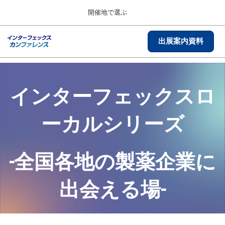
Press
ス
開催地で選ぶ
Escape
キ
to
ッ
close
総合TOP
グ
出展案内資料
プ
the
ロ
2026年09月30日
し
ー
menu.
インテックス大阪/INTEX Osaka, Japan
バ
て
ル
進
ナ
【2026年9月】大阪展
インターフェックスロ
ビ
む
2026年09月30日
ゲ
インテックス大阪/INTEX Osaka, Japan
ー
ーカルシリーズ
シ
ョ
【2027年6月】東京展
ン
2027年06月30日
を
東京ビッグサイト/Tokyo Big Sight
-全国各地の製薬企業に
折
り
た
全国ローカル
出会える場-
た
む