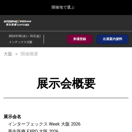
Press
ス
開催地で選ぶ
Escape
キ
to
ッ
close
総合TOP
グ
プ
the
ロ
2026年09月30日
し
ー
menu.
インテックス大阪/INTEX Osaka, Japan
2026/9/30(水)～10/2(金)
バ
来場登録
出展案内資料
て
インテックス大阪
ル
進
ナ
【2026年9月】大阪展
大阪
開催概要
ビ
む
2026年09月30日
ゲ
インテックス大阪/INTEX Osaka, Japan
ー
シ
ョ
【2027年6月】東京展
展示会概要
ン
2027年06月30日
を
東京ビッグサイト/Tokyo Big Sight
折
り
た
全国ローカル
た
む
展示会名
インターフェックス Week 大阪 2026
再生医療 EXPO 大阪 2026