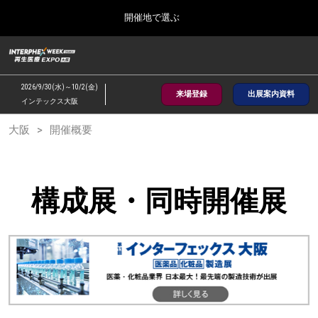
Press
ス
開催地で選ぶ
Escape
キ
to
ッ
close
総合TOP
グ
プ
the
ロ
2026年09月30日
し
ー
menu.
インテックス大阪/INTEX Osaka, Japan
2026/9/30(水)～10/2(金)
バ
来場登録
出展案内資料
て
インテックス大阪
ル
進
ナ
【2026年9月】大阪展
大阪
開催概要
ビ
む
2026年09月30日
ゲ
インテックス大阪/INTEX Osaka, Japan
ー
シ
ョ
【2027年6月】東京展
構成展・同時開催展
ン
2027年06月30日
を
東京ビッグサイト/Tokyo Big Sight
折
り
た
全国ローカル
た
む