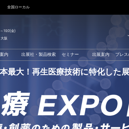
全国ローカル
)～10/2(金)
ス大阪
Japanes
English
場案内
出展社・製品検索
セミナー
出展案内
プレス
Korean
来場案内TOP
基調・特別講演
本最大！再生医療技術に特化した
クス大阪
交通アクセス
医薬品 製造・品質管理DX /
研究DXフォーラム
PO 大阪
来場に関するFAQ
出展社によるセミナー/フォ
PO大阪
展示会・セミナー参加ポリ
ーラム
シー
大阪
展示会はじめてガイド
展示会の過ごし方