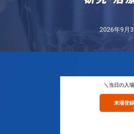
阪
2026年9月3
＼当日の入
来場登