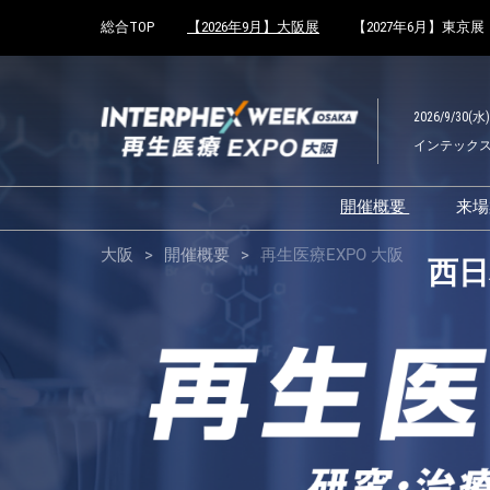
Press
ス
総合TOP
【2026年9月】大阪展
【2027年6月】東京展
Escape
キ
to
再
ッ
close
プ
the
2026/9/30(水
し
menu.
生
インテック
て
進
む
医
開催概要
来
展示会概要TOP
大阪
開催概要
再生医療EXPO 大阪
西日
療
インターフェッ
ファーマラボEX
EXPO
ファーマDX EX
再生医療EXPO 
大