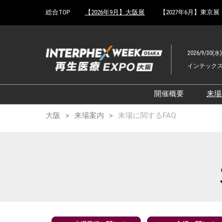
Press
ス
総合TOP
【2026年9月】大阪展
【2027年6月】東京展
Escape
キ
to
ッ
close
プ
the
2026/9/30(水
し
menu.
インテック
て
進
む
開催概要
来
展示会概要TOP
大阪
来場案内
来場に関するFAQ
インターフェッ
ファーマラボEX
ファーマDX EX
再生医療EXPO 