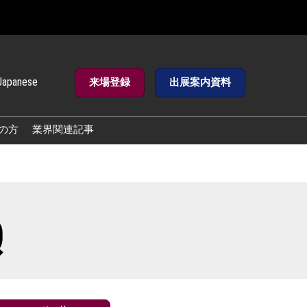
Japanese
来場登録
出展案内資料
e
の方
業界関連記事
Q