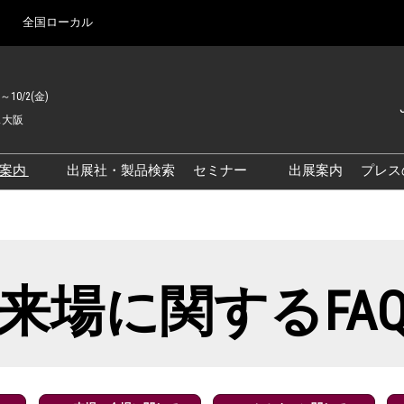
全国ローカル
)～10/2(金)
ス大阪
Japanes
English
場案内
出展社・製品検索
セミナー
出展案内
プレス
Korean
来場案内TOP
基調・特別講演
クス大阪
交通アクセス
医薬品 製造・品質管理DX /
研究DXフォーラム
PO 大阪
来場に関するFAQ
出展社によるセミナー/フォ
来場に関するFA
PO大阪
展示会・セミナー参加ポリ
ーラム
シー
大阪
展示会はじめてガイド
展示会の過ごし方