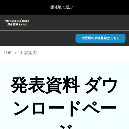
Press
ス
開催地で選ぶ
Escape
キ
to
ッ
close
総合TOP
グ
プ
the
ロ
2026年09月30日
し
ー
menu.
インテックス大阪/INTEX Osaka, Japan
バ
大阪展の来場登録はこちら
て
ル
進
ナ
【2026年9月】大阪展
TOP
出展案内
ビ
む
2026年09月30日
ゲ
インテックス大阪/INTEX Osaka, Japan
ー
シ
ョ
【2027年6月】東京展
発表資料 ダウ
ン
2027年06月30日
を
東京ビッグサイト/Tokyo Big Sight
折
り
た
ンロードペー
全国ローカル
た
む