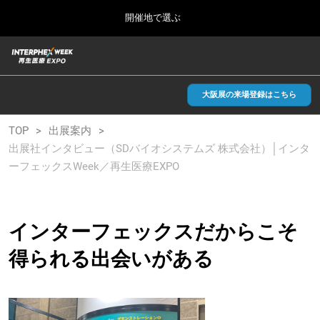
Press
ス
開催地で選ぶ
Escape
キ
to
ッ
close
総合TOP
グ
プ
the
ロ
2026年09月30日
し
ー
menu.
インテックス大阪/INTEX Osaka, Japan
バ
大阪展の来場登録はこちら
て
ル
進
ナ
【2026年9月】大阪展
TOP
出展案内
ビ
む
2026年09月30日
ゲ
出展社インタビュー（SDバイオシステムズ 株式会社）│インタ
インテックス大阪/INTEX Osaka, Japan
ー
ーフェックスWeek／再生医療EXPO
シ
ョ
【2027年6月】東京展
ン
2027年06月30日
を
東京ビッグサイト/Tokyo Big Sight
折
インターフェックスだからこそ
り
た
得られる出会いがある
全国ローカル
た
む