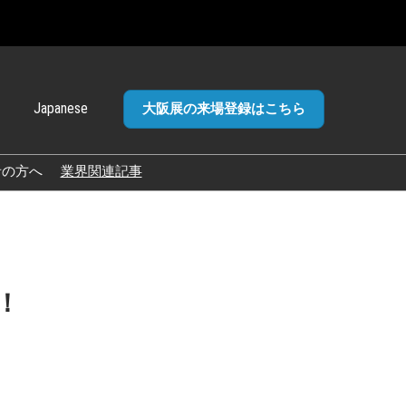
Japanese
大阪展の来場登録はこちら
panese
glish
者の方へ
業界関連記事
加ポリ
！