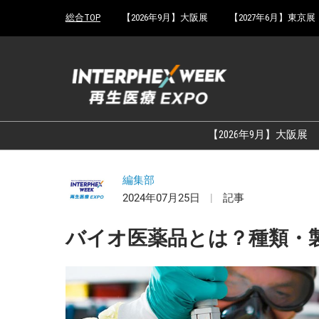
Press
ス
総合TOP
【2026年9月】大阪展
【2027年6月】東京展
Escape
キ
to
ッ
close
プ
the
し
menu.
て
進
む
【2026年9月】大阪展
編集部
2024年07月25日
記事
バイオ医薬品とは？種類・