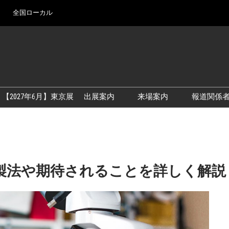
全国ローカル
Ja
En
【2027年6月】東京展
出展案内
来場案内
報道関係
アカデミックフォーラム
【2026年9月】大阪展
出展資料
【2027年6月】東京展
展示会・セミナー参
シー
製法や期待されることを詳しく解説