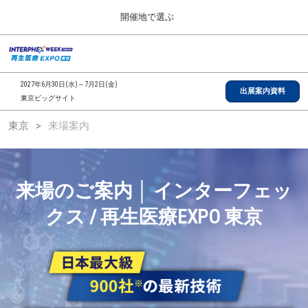
Press
ス
開催地で選ぶ
Escape
キ
to
ッ
close
総合TOP
グ
プ
the
ロ
2026年09月30日
し
ー
menu.
インテックス大阪/INTEX Osaka, Japan
2027年6月30日(水)～7月2日(金)
バ
出展案内資料
て
東京ビッグサイト
ル
進
ナ
【2026年9月】大阪展
東京
来場案内
ビ
む
2026年09月30日
ゲ
インテックス大阪/INTEX Osaka, Japan
ー
シ
ョ
【2027年6月】東京展
来場のご案内 │ インターフェッ
ン
2027年06月30日
を
東京ビッグサイト/Tokyo Big Sight
クス / 再生医療EXPO 東京
折
り
た
全国ローカル
た
む