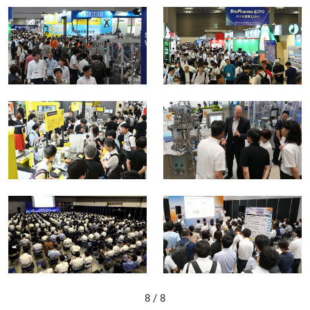
8
/ 8