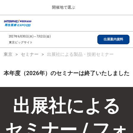
Press
ス
開催地で選ぶ
Escape
キ
to
ッ
close
総合TOP
グ
プ
the
ロ
2026年09月30日
し
ー
menu.
インテックス大阪/INTEX Osaka, Japan
2027年6月30日(水)～7月2日(金)
バ
出展案内資料
て
東京ビッグサイト
ル
進
ナ
【2026年9月】大阪展
東京
セミナー
出展社による製品・技術セミナー
ビ
む
2026年09月30日
ゲ
インテックス大阪/INTEX Osaka, Japan
ー
シ
本年度（2026年）のセミナーは終了いたしました
ョ
【2027年6月】東京展
ン
2027年06月30日
を
東京ビッグサイト/Tokyo Big Sight
折
り
出展社による
た
全国ローカル
た
む
セミナー / フォ