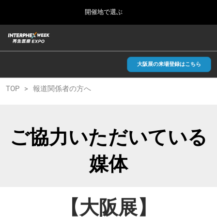
Press
ス
開催地で選ぶ
Escape
キ
to
ッ
close
総合TOP
グ
プ
the
ロ
2026年09月30日
し
ー
menu.
インテックス大阪/INTEX Osaka, Japan
バ
大阪展の来場登録はこちら
て
ル
進
ナ
【2026年9月】大阪展
TOP
報道関係者の方へ
ビ
む
2026年09月30日
ゲ
インテックス大阪/INTEX Osaka, Japan
ー
シ
ョ
【2027年6月】東京展
ご協力いただいている
ン
2027年06月30日
を
東京ビッグサイト/Tokyo Big Sight
折
媒体
り
た
全国ローカル
た
む
【大阪展】