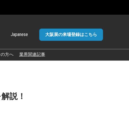
Japanese
大阪展の来場登録はこちら
panese
glish
者の方へ
業界関連記事
加ポリ
を解説！