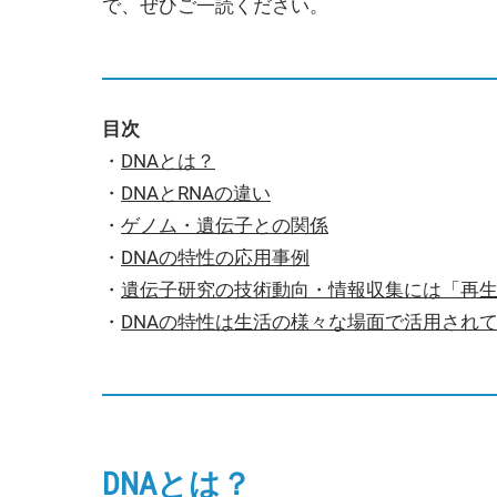
で、ぜひご一読ください。
目次
・
DNAとは？
・
DNAとRNAの違い
・
ゲノム・遺伝子との関係
・
DNAの特性の応用事例
・
遺伝子研究の技術動向・情報収集には「再生
・
DNAの特性は生活の様々な場面で活用され
DNAとは？