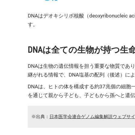
DNAはデオキシリボ核酸（deoxyribonuc
す。
DNAは全ての生物が持つ生
DNAは生物の遺伝情報を担う重要な物質であ
継がれる情報で、DNA塩基の配列（後述）に
DNAは、ヒトの体を構成する約37兆個の細胞
を通じて親から子ども、子どもから孫へと遺
※出典：
日本医学会連合ゲノム編集解説ウェブサイ