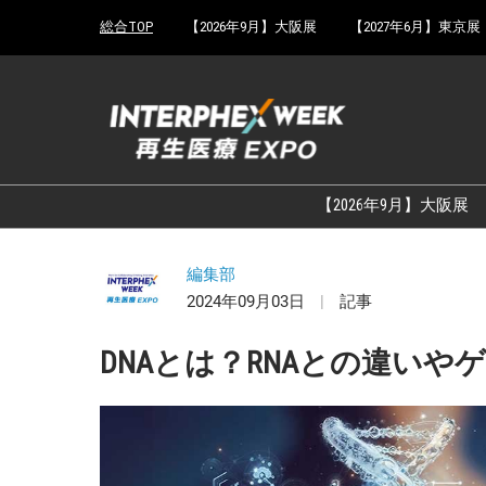
Press
ス
総合TOP
【2026年9月】大阪展
【2027年6月】東京展
Escape
キ
to
ッ
close
プ
the
し
menu.
て
進
む
【2026年9月】大阪展
編集部
2024年09月03日
記事
DNAとは？RNAとの違い