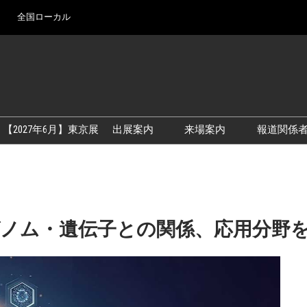
全国ローカル
Ja
En
【2027年6月】東京展
出展案内
来場案内
報道関係
アカデミックフォーラム
【2026年9月】大阪展
出展資料
【2027年6月】東京展
展示会・セミナー参
シー
やゲノム・遺伝子との関係、応用分野