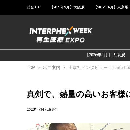
Press
ス
総合TOP
【2026年9月】大阪展
【2027年6月】東京展
Escape
キ
to
ッ
close
プ
the
し
menu.
て
進
む
【2026年9月】大阪展
TOP
出展案内
出展社インタビュー（Tantti La
真剣で、熱量の高いお客様
2023年7月7日(金)