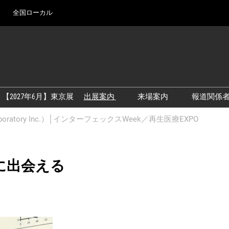
全国ローカル
Ja
En
【2027年6月】東京展
出展案内
来場案内
報道関係
アカデミックフォーラム
【2026年9月】大阪展
boratory Inc.）│インターフェックスWeek／再生医療EXPO
出展資料
【2027年6月】東京展
展示会・セミナー参
に出会える
シー