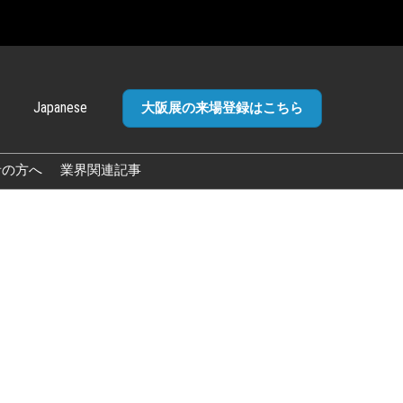
Japanese
大阪展の来場登録はこちら
panese
glish
者の方へ
業界関連記事
加ポリ