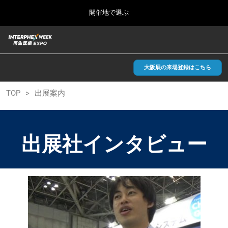
Press
ス
開催地で選ぶ
Escape
キ
to
ッ
close
総合TOP
グ
プ
the
ロ
2026年09月30日
し
ー
menu.
インテックス大阪/INTEX Osaka, Japan
バ
大阪展の来場登録はこちら
て
ル
進
ナ
【2026年9月】大阪展
TOP
出展案内
ビ
む
2026年09月30日
ゲ
インテックス大阪/INTEX Osaka, Japan
ー
シ
ョ
【2027年6月】東京展
出展社インタビュー
ン
2027年06月30日
を
東京ビッグサイト/Tokyo Big Sight
折
り
た
全国ローカル
た
む