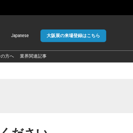
Japanese
大阪展の来場登録はこちら
panese
glish
者の方へ
業界関連記事
加ポリ