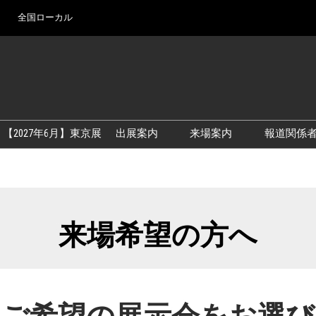
全国ローカル
Ja
En
【2027年6月】東京展
出展案内
来場案内
報道関係
アカデミックフォーラム
【2026年9月】大阪展
出展資料
【2027年6月】東京展
展示会・セミナー参
シー
来場希望の方へ