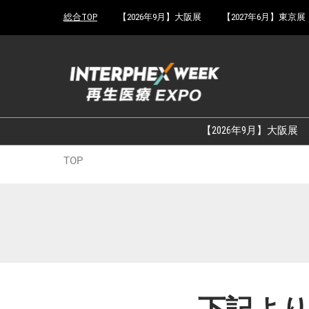
Press
ス
総合TOP
【2026年9月】大阪展
【2027年6月】東京展
Escape
キ
to
ッ
close
プ
the
し
menu.
て
進
む
【2026年9月】大阪展
TOP