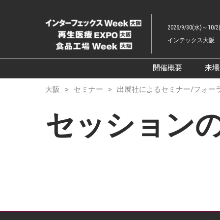
ス
キ
2026/9/30(水)～10/2
ッ
インテックス大阪
プ
し
て
開催概要
来
進
展示会概要TOP
大阪
セミナー
出展社によるセミナー/フォー
む
インターフェッ
セッション
ファーマラボEX
ファーマDX EX
再生医療EXPO 