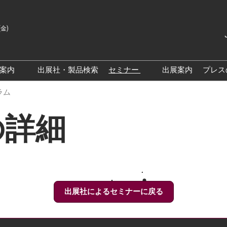
(金)
Japanes
English
場案内
出展社・製品検索
セミナー
出展案内
プレス
Korean
来場案内TOP
基調・特別講演
ラム
クス大阪
交通アクセス
医薬品 製造・品質管理DX /
の詳細
研究DXフォーラム
PO 大阪
来場に関するFAQ
出展社によるセミナー/フォ
PO大阪
展示会・セミナー参加ポリ
ーラム
シー
大阪
展示会はじめてガイド
展示会の過ごし方
出展社によるセミナーに戻る