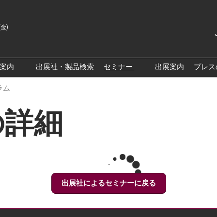
(金)
Japanes
English
場案内
出展社・製品検索
セミナー
出展案内
プレス
Korean
来場案内TOP
基調・特別講演
ラム
クス大阪
交通アクセス
医薬品 製造・品質管理DX /
の詳細
研究DXフォーラム
PO 大阪
来場に関するFAQ
出展社によるセミナー/フォ
PO大阪
展示会・セミナー参加ポリ
ーラム
シー
大阪
展示会はじめてガイド
展示会の過ごし方
出展社によるセミナーに戻る