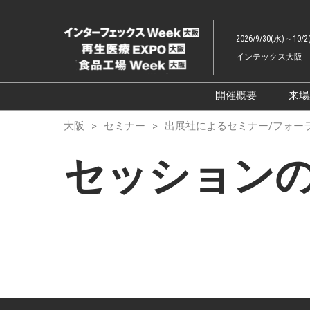
ス
キ
2026/9/30(水)～10/2
ッ
インテックス大阪
プ
し
て
開催概要
来
進
展示会概要TOP
大阪
セミナー
出展社によるセミナー/フォー
む
インターフェッ
セッション
ファーマラボEX
ファーマDX EX
再生医療EXPO 