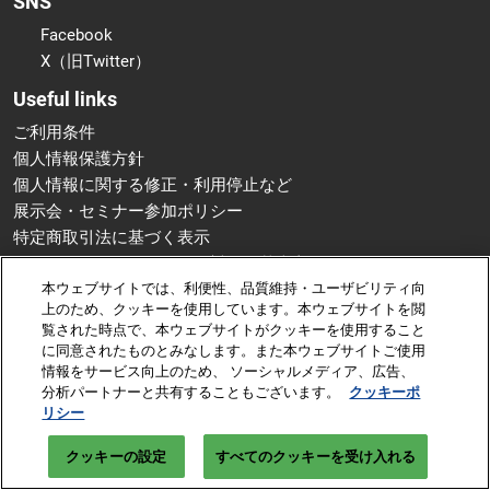
SNS
Facebook
X（旧Twitter）
Useful links
ご利用条件
個人情報保護方針
個人情報に関する修正・利用停止など
展示会・セミナー参加ポリシー
特定商取引法に基づく表示
カスタマーハラスメントに対する基本方針
クッキーポリシー
本ウェブサイトでは、利便性、品質維持・ユーザビリティ向
上のため、クッキーを使用しています。本ウェブサイトを閲
クッキーの設定
覧された時点で、本ウェブサイトがクッキーを使用すること
Copyright © RX Japan GK
に同意されたものとみなします。また本ウェブサイトご使用
情報をサービス向上のため、 ソーシャルメディア、広告、
分析パートナーと共有することもございます。
クッキーポ
リシー
クッキーの設定
すべてのクッキーを受け入れる