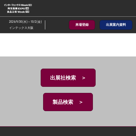
ス
キ
ッ
2026/9/30(水)～10/2(金)
来場登録
出展案内資料
プ
インテックス大阪
し
て
進
む
出展社検索 ＞
製品検索 ＞