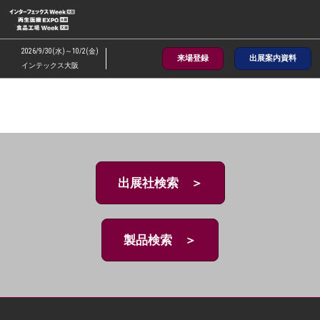
ス
キ
ッ
2026/9/30(水)～10/2(金)
来場登録
出展案内資料
プ
インテックス大阪
し
て
進
む
出展社検索 ＞
製品検索 ＞