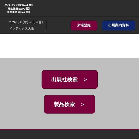
ス
キ
ッ
2026/9/30(水)～10/2(金)
来場登録
出展案内資料
プ
インテックス大阪
し
て
進
む
出展社検索 ＞
製品検索 ＞