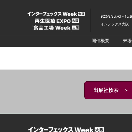
ス
キ
2026/9/30(水)～10/2
ッ
インテックス大阪
プ
し
て
開催概要
来
進
展示会概要TOP
む
インターフェッ
ファーマラボEX
ファーマDX EX
出展社検索 ＞
再生医療EXPO 