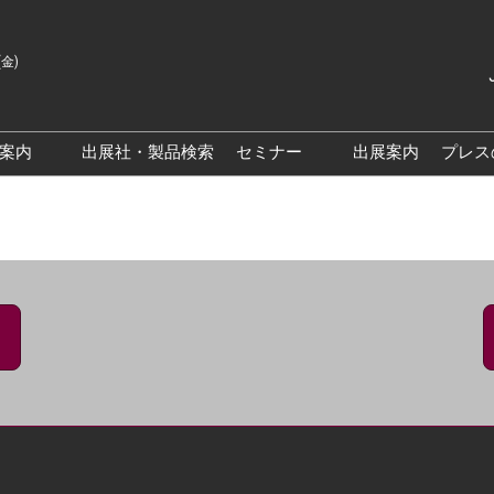
(金)
Japanes
English
場案内
出展社・製品検索
セミナー
出展案内
プレス
Korean
来場案内TOP
基調・特別講演
クス大阪
交通アクセス
医薬品 製造・品質管理DX /
研究DXフォーラム
PO 大阪
来場に関するFAQ
出展社によるセミナー/フォ
PO大阪
展示会・セミナー参加ポリ
ーラム
シー
大阪
展示会はじめてガイド
展示会の過ごし方