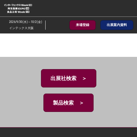
ス
キ
ッ
2026/9/30(水)～10/2(金)
来場登録
出展案内資料
プ
インテックス大阪
し
て
進
む
出展社検索 ＞
製品検索 ＞