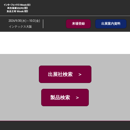
ス
キ
ッ
2026/9/30(水)～10/2(金)
来場登録
出展案内資料
プ
インテックス大阪
し
て
進
む
出展社検索 ＞
製品検索 ＞