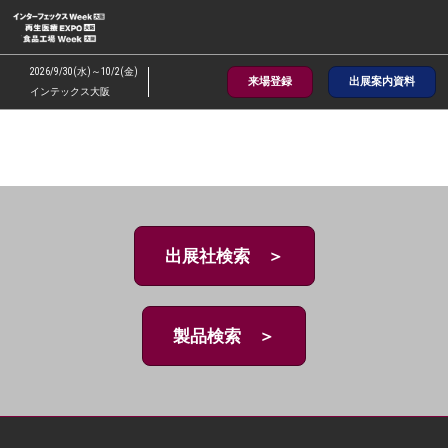
ス
キ
ッ
2026/9/30(水)～10/2(金)
来場登録
出展案内資料
プ
インテックス大阪
し
て
進
む
出展社検索 ＞
製品検索 ＞