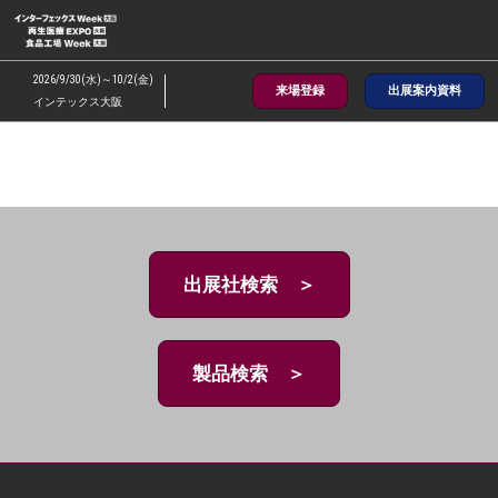
ス
キ
ッ
2026/9/30(水)～10/2(金)
来場登録
出展案内資料
プ
インテックス大阪
し
て
進
む
出展社検索 ＞
製品検索 ＞