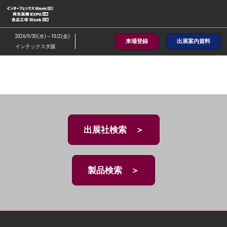
ス
キ
ッ
2026/9/30(水)～10/2(金)
来場登録
出展案内資料
プ
インテックス大阪
し
て
進
む
出展社検索 ＞
製品検索 ＞