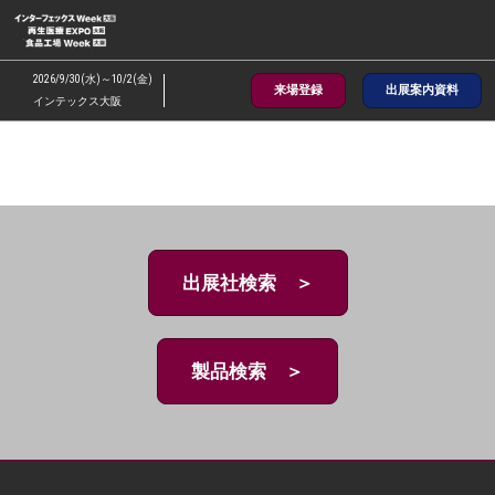
ス
キ
ッ
2026/9/30(水)～10/2(金)
来場登録
出展案内資料
プ
インテックス大阪
し
て
進
む
出展社検索 ＞
製品検索 ＞