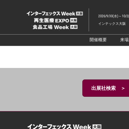
ス
キ
2026/9/30(水)～10/2
ッ
インテックス大阪
プ
し
て
開催概要
来
進
展示会概要TOP
む
インターフェッ
ファーマラボEX
ファーマDX EX
出展社検索 ＞
再生医療EXPO 