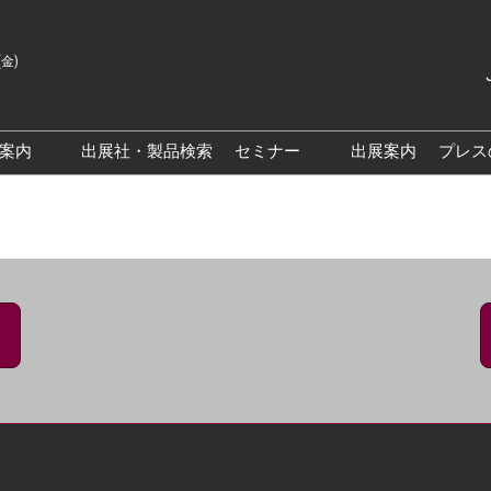
(金)
Japanes
English
場案内
出展社・製品検索
セミナー
出展案内
プレス
Korean
来場案内TOP
基調・特別講演
クス大阪
交通アクセス
医薬品 製造・品質管理DX /
研究DXフォーラム
PO 大阪
来場に関するFAQ
出展社によるセミナー/フォ
PO大阪
展示会・セミナー参加ポリ
ーラム
シー
大阪
展示会はじめてガイド
展示会の過ごし方