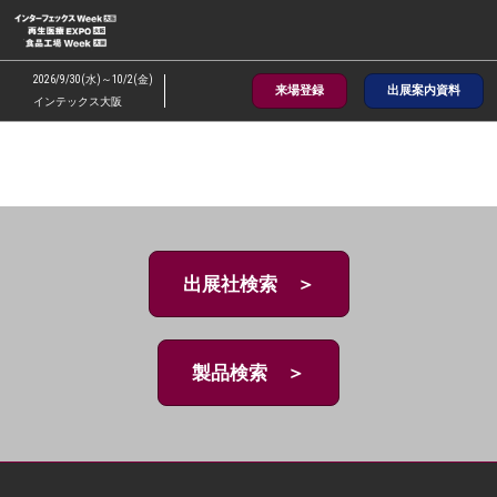
ス
キ
ッ
2026/9/30(水)～10/2(金)
来場登録
出展案内資料
プ
インテックス大阪
し
て
進
む
出展社検索 ＞
製品検索 ＞