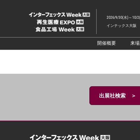
ス
キ
2026/9/30(水)～10/2
ッ
インテックス大阪
プ
し
て
開催概要
来
進
展示会概要TOP
む
インターフェッ
ファーマラボEX
ファーマDX EX
出展社検索 ＞
再生医療EXPO 