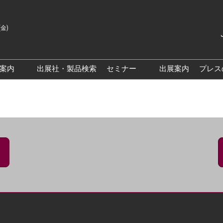
(金)
Japanes
English
場案内
出展社・製品検索
セミナー
出展案内
プレス
Korean
来場案内TOP
基調・特別講演
クス大阪
交通アクセス
医薬品 製造・品質管理DX /
研究DXフォーラム
PO 大阪
来場に関するFAQ
出展社によるセミナー/フォ
PO大阪
展示会・セミナー参加ポリ
ーラム
シー
大阪
展示会はじめてガイド
展示会の過ごし方