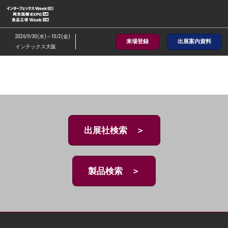
ス
キ
ッ
2026/9/30(水)～10/2(金)
来場登録
出展案内資料
プ
インテックス大阪
し
て
進
む
出展社検索 ＞
製品検索 ＞