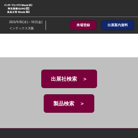
ス
キ
ッ
2026/9/30(水)～10/2(金)
来場登録
出展案内資料
プ
インテックス大阪
し
て
進
む
出展社検索 ＞
製品検索 ＞