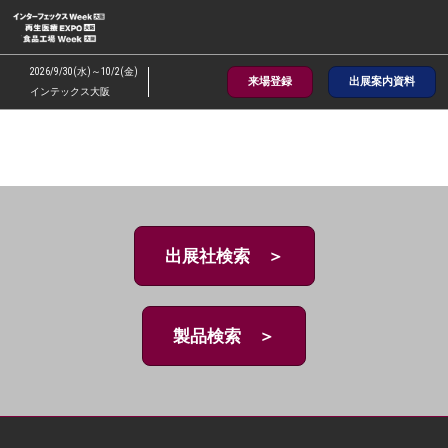
ス
キ
ッ
2026/9/30(水)～10/2(金)
来場登録
出展案内資料
プ
インテックス大阪
し
て
進
む
出展社検索 ＞
製品検索 ＞