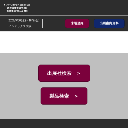
ス
キ
ッ
2026/9/30(水)～10/2(金)
来場登録
出展案内資料
プ
インテックス大阪
し
て
進
む
出展社検索 ＞
製品検索 ＞