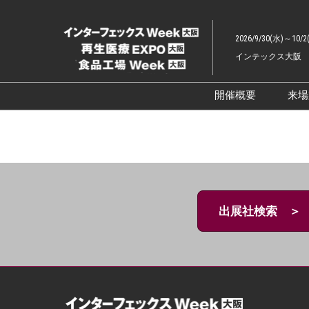
ス
キ
2026/9/30(水)～10/2
ッ
インテックス大阪
プ
し
て
開催概要
来
進
展示会概要TOP
む
インターフェッ
ファーマラボEX
ファーマDX EX
出展社検索 ＞
再生医療EXPO 