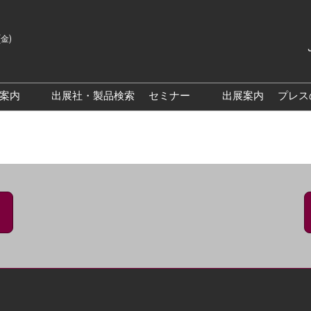
(金)
Japanes
English
場案内
出展社・製品検索
セミナー
出展案内
プレス
Korean
来場案内TOP
基調・特別講演
クス大阪
交通アクセス
医薬品 製造・品質管理DX /
研究DXフォーラム
PO 大阪
来場に関するFAQ
出展社によるセミナー/フォ
PO大阪
展示会・セミナー参加ポリ
ーラム
シー
大阪
展示会はじめてガイド
展示会の過ごし方