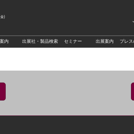
(金)
Japanes
English
場案内
出展社・製品検索
セミナー
出展案内
プレス
Korean
来場案内TOP
基調・特別講演
クス大阪
交通アクセス
医薬品 製造・品質管理DX /
研究DXフォーラム
PO 大阪
来場に関するFAQ
出展社によるセミナー/フォ
PO大阪
展示会・セミナー参加ポリ
ーラム
シー
大阪
展示会はじめてガイド
展示会の過ごし方