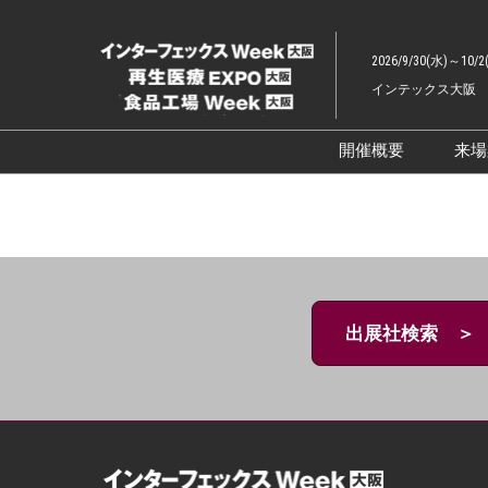
ス
キ
2026/9/30(水)～10/2
ッ
インテックス大阪
プ
し
て
開催概要
来
進
展示会概要TOP
む
インターフェッ
ファーマラボEX
ファーマDX EX
出展社検索 ＞
再生医療EXPO 