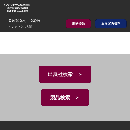
ス
キ
ッ
2026/9/30(水)～10/2(金)
来場登録
出展案内資料
プ
インテックス大阪
し
て
進
む
出展社検索 ＞
製品検索 ＞