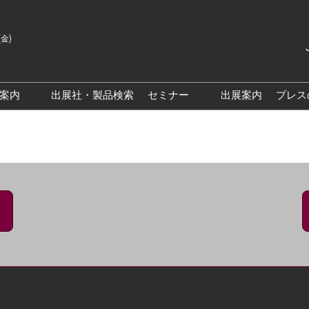
(金)
Japanes
English
場案内
出展社・製品検索
セミナー
出展案内
プレス
Korean
来場案内TOP
基調・特別講演
クス大阪
交通アクセス
医薬品 製造・品質管理DX /
研究DXフォーラム
PO 大阪
来場に関するFAQ
出展社によるセミナー/フォ
PO大阪
展示会・セミナー参加ポリ
ーラム
シー
大阪
展示会はじめてガイド
展示会の過ごし方