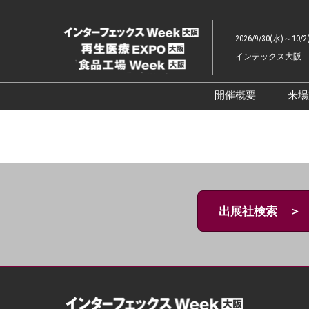
ス
キ
2026/9/30(水)～10/2
ッ
インテックス大阪
プ
し
て
開催概要
来
進
展示会概要TOP
む
インターフェッ
ファーマラボEX
ファーマDX EX
出展社検索 ＞
再生医療EXPO 