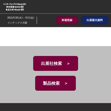
ス
キ
ッ
2026/9/30(水)～10/2(金)
来場登録
出展案内資料
プ
インテックス大阪
し
て
進
む
出展社検索 ＞
製品検索 ＞