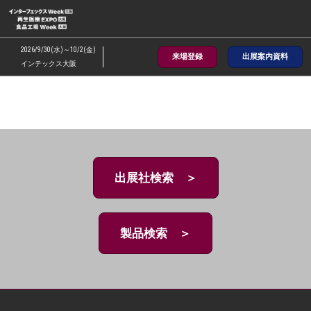
ス
キ
ッ
2026/9/30(水)～10/2(金)
来場登録
出展案内資料
プ
インテックス大阪
し
て
進
む
出展社検索 ＞
製品検索 ＞