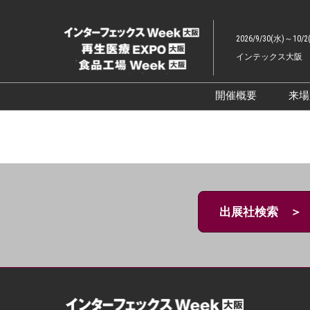
ス
キ
2026/9/30(水)～10/2
ッ
インテックス大阪
プ
し
て
開催概要
来
進
展示会概要TOP
む
インターフェッ
ファーマラボEX
ファーマDX EX
出展社検索 ＞
再生医療EXPO 