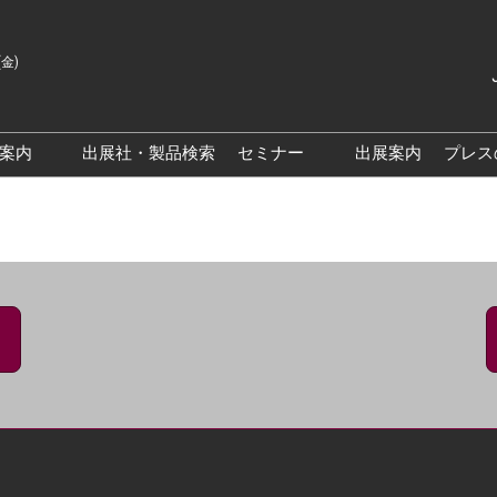
(金)
Japanes
English
場案内
出展社・製品検索
セミナー
出展案内
プレス
Korean
来場案内TOP
基調・特別講演
クス大阪
交通アクセス
医薬品 製造・品質管理DX /
研究DXフォーラム
PO 大阪
来場に関するFAQ
出展社によるセミナー/フォ
PO大阪
展示会・セミナー参加ポリ
ーラム
シー
大阪
展示会はじめてガイド
展示会の過ごし方